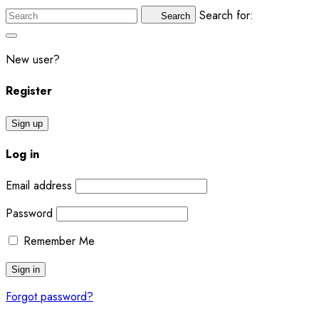
Search for:
Search
New user?
Register
Sign up
Log in
Email address
Password
Remember Me
Forgot password?