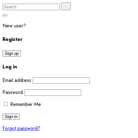
Search
Search
for:
New user?
Register
Sign up
Log in
Email address
Password
Remember Me
Forgot password?